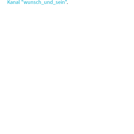
Kanal "wunsch_und_sein
"
.
Wunsch und Sein
©Copyright. Alle Rechte vorbehalten.